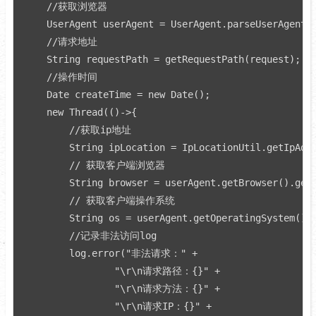
    //获取浏览器

    UserAgent userAgent = UserAgent.parseUserAgentSt
    //请求地址

    String requestPath = getRequestPath(request);

    //操作时间

    Date createTime = new Date();

    new Thread(()->{

        //获取ip地址

        String ipLocation = IpLocationUtil.getIpAddr
        // 获取客户端浏览器

        String browser = userAgent.getBrowser().getN
        // 获取客户端操作系统

        String os = userAgent.getOperatingSystem().g
        //记录非法访问log

        log.error("非法请求：" +

                "\r\n请求路径：{}" +

                "\r\n请求方法：{}" +

                "\r\n请求IP：{}" +
